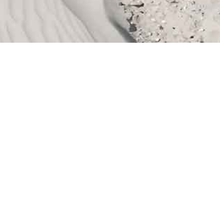
TIDE4
KONT
Ferienwohnungen Amrum.
moi
Tiny lofts und Apartments
von 20 bis 120 qm.
+49
Hunde willkommen!
Tid
© TIDE4 2026
IMPRESSUM
|
DATENSCHUTZ
|
widerrufen