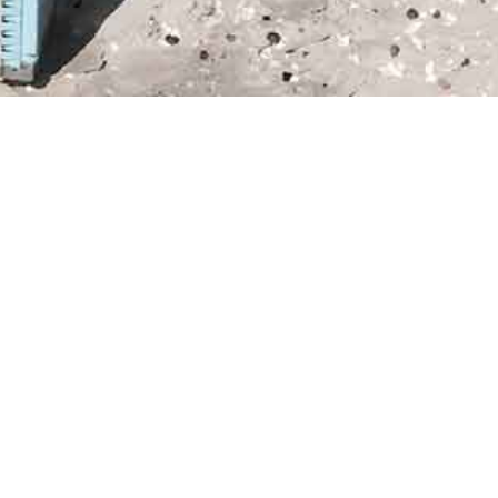
INFO
AGB
HAUSORDNUNG
rum
AMRUM MIT HUND
DIGITALE GÄSTEMAPPE