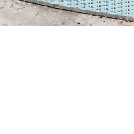
AKT
BLOG
Saure Gurken oder watt?!
n@tide4.de
Biike
 4682 599
Böllerfreies Silvester auf Am
enweg 4 Wittdün
Workation an der Nordsee
Cookie Einwilligung