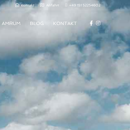
Kontakt
Anfahrt
+49 151 52254602
AMRUM
BLOG
KONTAKT