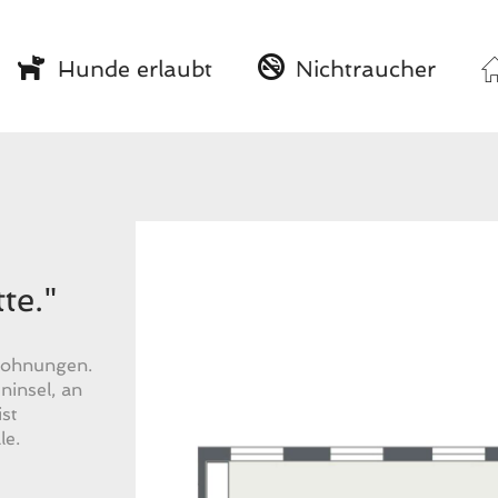
Hunde erlaubt
Nichtraucher
te."
nwohnungen.
eninsel, an
st
le.