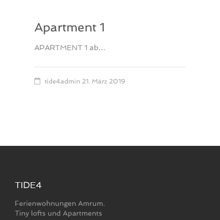
Apartment 1
APARTMENT 1 ab…
tide4admin
21. März 2019
TIDE4
Ferienwohnungen Amrum.
Tiny lofts und Apartments